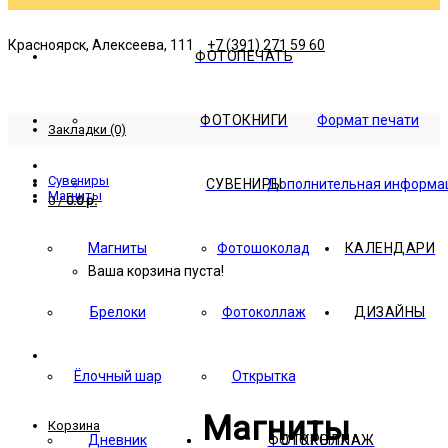
Красноярск, Алексеева, 111
+7 (391) 271 59 60
ФОТОПЕЧАТЬ
ФОТОКНИГИ
Формат печати
Закладки (0)
Сувениры
СУВЕНИРЫ
Дополнительная информа
Магниты
0
/
0.0 р.
Магниты
Фотошоколад
КАЛЕНДАРИ
Ваша корзина пуста!
Брелоки
Фотоколлаж
ДИЗАЙНЫ
Ёлочный шар
Открытка
Магниты
Корзина
Дневник
ФОТОКОЛЛАЖ
ОТКРЫТКА