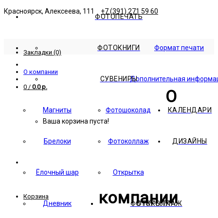
Красноярск, Алексеева, 111
+7 (391) 271 59 60
ФОТОПЕЧАТЬ
ФОТОКНИГИ
Формат печати
Закладки (0)
О компании
СУВЕНИРЫ
Дополнительная информа
0
/
0.0 р.
О
Магниты
Фотошоколад
КАЛЕНДАРИ
Ваша корзина пуста!
Брелоки
Фотоколлаж
ДИЗАЙНЫ
Ёлочный шар
Открытка
компании
Корзина
Дневник
ФОТОКОЛЛАЖ
ОТКРЫТКА