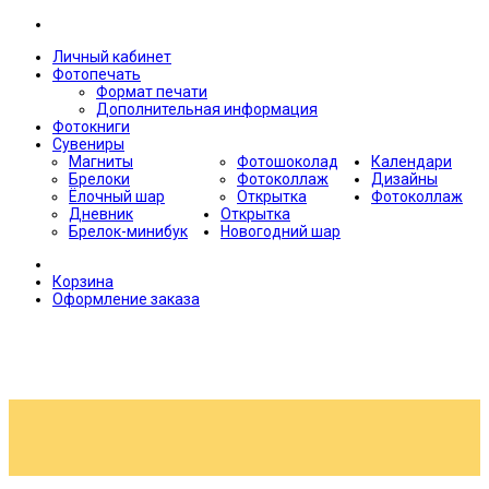
Личный кабинет
Фотопечать
Формат печати
Дополнительная информация
Фотокниги
Сувениры
Магниты
Фотошоколад
Календари
Брелоки
Фотоколлаж
Дизайны
Ёлочный шар
Открытка
Фотоколлаж
Дневник
Открытка
Брелок-минибук
Новогодний шар
Корзина
Оформление заказа