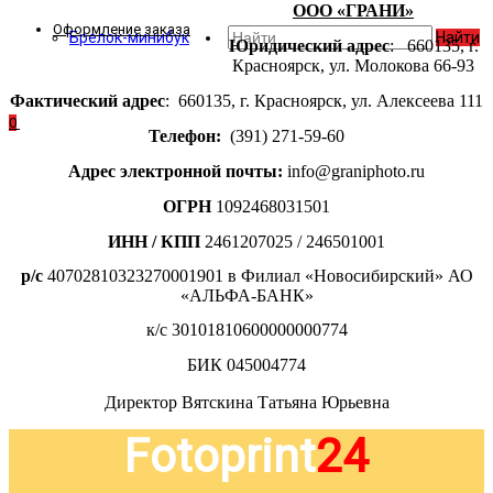
ООО «ГРАНИ»
Оформление заказа
Брелок-минибук
Найти
Юридический адрес
: 660135, г.
Красноярск, ул. Молокова 66-93
Фактический адрес
: 660135, г. Красноярск, ул. Алексеева 111
0
Телефон:
(391) 271-59-60
Адрес электронной почты:
info
@
graniphoto
.
ru
ОГРН
1092468031501
ИНН / КПП
2461207025 / 246501001
р/с
40702810323270001901 в Филиал «Новосибирский» АО
«АЛЬФА-БАНК»
к/с 30101810600000000774
БИК 045004774
Директор Вятскина Татьяна Юрьевна
Fotoprint
24