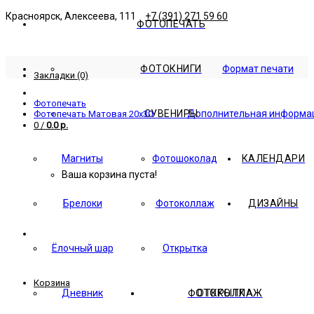
Красноярск, Алексеева, 111
+7 (391) 271 59 60
ФОТОПЕЧАТЬ
ФОТОКНИГИ
Формат печати
Закладки (0)
Фотопечать
СУВЕНИРЫ
Дополнительная информа
Фотопечать Матовая 20x30
0
/
0.0 р.
Магниты
Фотошоколад
КАЛЕНДАРИ
Ваша корзина пуста!
Брелоки
Фотоколлаж
ДИЗАЙНЫ
Ёлочный шар
Открытка
Корзина
Дневник
ФОТОКОЛЛАЖ
ОТКРЫТКА