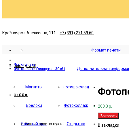
Красноярск, Алексеева, 111
+7 (391) 271 59 60
Формат печати
Фотопечать
Закладки (0)
Дополнительная информа
Фотопечать Глянцевая 30x61
Магниты
Фотошоколад
Фотоп
0
/
0.0 р.
Брелоки
Фотоколлаж
200.0 р.
Заказать
Ёлочный шар
Ваша корзина пуста!
Открытка
В закладки